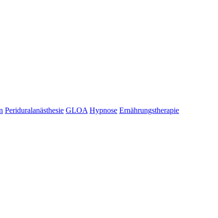
n
Periduralanästhesie
GLOA
Hypnose
Ernährungstherapie