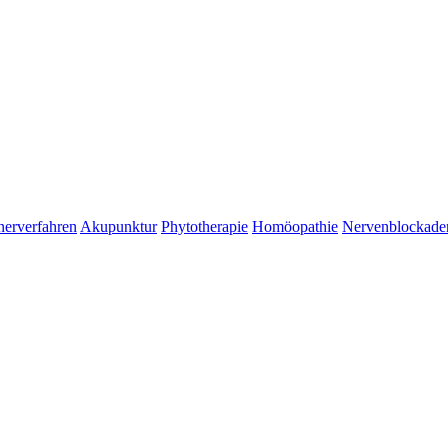
erverfahren
Akupunktur
Phytotherapie
Homöopathie
Nervenblockade