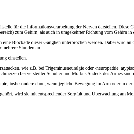
ltstelle für die Informationsverarbeitung der Nerven darstellen. Dies
bereich) zum Gehirn, als auch in umgekehrter Richtung vom Gehirn in
eine Blockade dieser Ganglien unterbrochen werden. Dabei wird an di
er mehrere Stunden an.
ng einstellen.
attacken, wie z.B. bei Trigeminusneuralgie oder -neuropathie, atyp
hmerzen bei versteifter Schulter und Morbus Sudeck des Armes sind i
rapie, insbesondere dann, wenn jegliche Bewegung im Arm oder in der 
ehört, wird sie mit entsprechender Sorgfalt und Überwachung am Monit