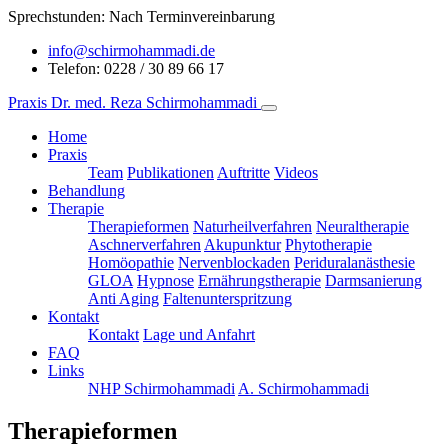
Sprechstunden:
Nach Terminvereinbarung
info@schirmohammadi.de
Telefon: 0228 / 30 89 66 17
Praxis Dr. med. Reza Schirmohammadi
Home
Praxis
Team
Publikationen
Auftritte
Videos
Behandlung
Therapie
Therapieformen
Naturheilverfahren
Neuraltherapie
Aschnerverfahren
Akupunktur
Phytotherapie
Homöopathie
Nervenblockaden
Periduralanästhesie
GLOA
Hypnose
Ernährungstherapie
Darmsanierung
Anti Aging
Faltenunterspritzung
Kontakt
Kontakt
Lage und Anfahrt
FAQ
Links
NHP Schirmohammadi
A. Schirmohammadi
Therapieformen